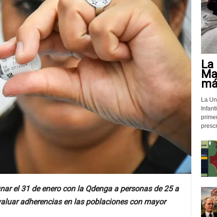
La 
Mat
más
La Un
Infant
prime
prescr
ar el 31 de enero con la Qdenga a personas de 25 a
valuar adherencias en las poblaciones con mayor