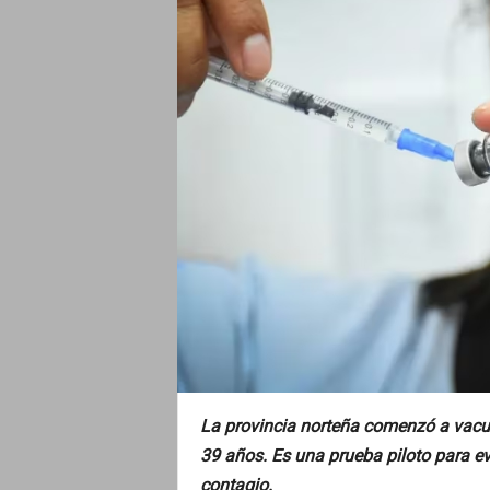
o
La provincia norteña comenzó a vacun
39 años. Es una prueba piloto para e
contagio.