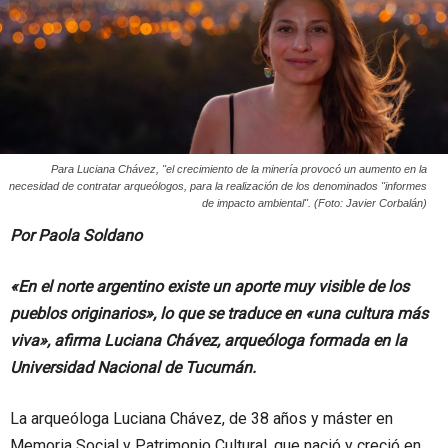
Para Luciana Chávez, "el crecimiento de la minería provocó un aumento en la
necesidad de contratar arqueólogos, para la realización de los denominados "informes
de impacto ambiental". (Foto: Javier Corbalán)
Por Paola Soldano
«En el norte argentino existe un aporte muy visible de los
pueblos originarios», lo que se traduce en «una cultura más
viva», afirma Luciana Chávez, arqueóloga formada en la
Universidad Nacional de Tucumán.
La arqueóloga Luciana Chávez, de 38 años y máster en
Memoria Social y Patrimonio Cultural, que nació y creció en