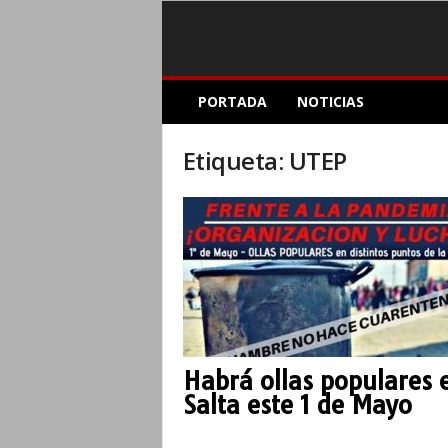
E
PORTADA
NOTICIAS
l
A
c
Etiqueta: UTEP
o
p
l
e
I
n
f
o
r
m
Habrá ollas populares 
a
Salta este 1 de Mayo
t
i
v