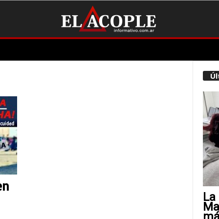
Úl
en
La 
Mat
más