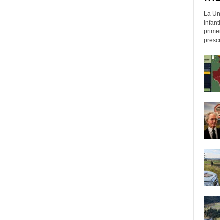
La Un
Infant
prime
prescr