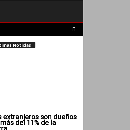
timas Noticias
s extranjeros son dueños
 más del 11% de la
rra...