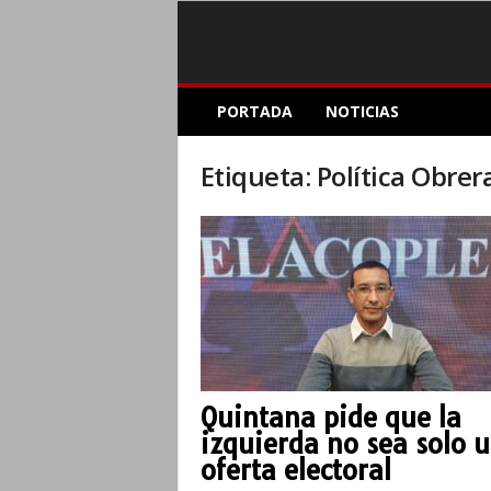
E
PORTADA
NOTICIAS
l
A
c
Etiqueta: Política Obrer
o
p
l
e
I
n
f
o
r
m
Quintana pide que la
a
izquierda no sea solo 
t
i
oferta electoral
v