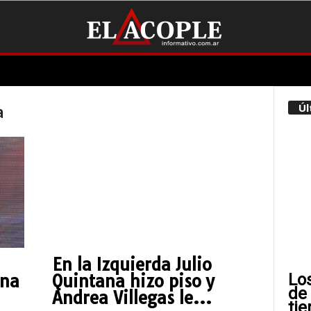
a
Úl
En la Izquierda Julio
Lo
una
Quintana hizo piso y
de
Andrea Villegas le...
tie