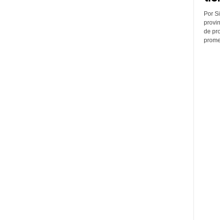
Por Si
provin
de pr
promed