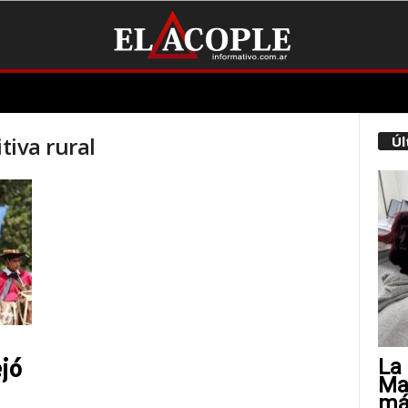
tiva rural
Úl
La 
ejó
Mat
más