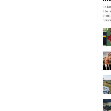
La Un
Infant
prime
prescr