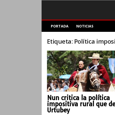
E
PORTADA
NOTICIAS
l
A
c
Etiqueta: Política imposi
o
p
l
e
I
n
f
o
r
m
Nun critica la política
a
impositiva rural que d
t
i
Urtubey
v