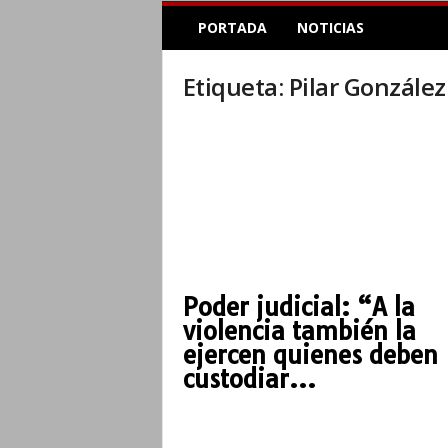
E
PORTADA
NOTICIAS
l
A
c
Etiqueta: Pilar González
o
p
l
e
I
n
f
o
r
m
Poder judicial: “A la
a
violencia también la
t
i
ejercen quienes deben
v
custodiar...
o