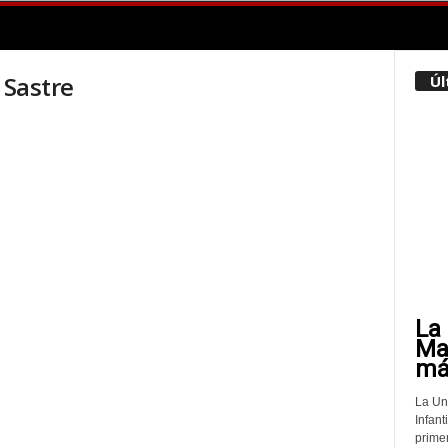
 Sastre
Úl
La 
Mat
más
La Un
Infant
prime