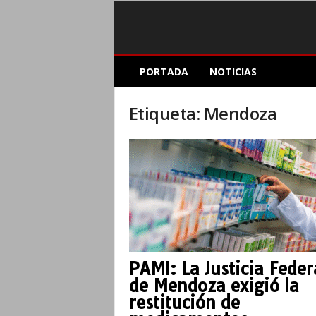
E
PORTADA
NOTICIAS
l
A
c
Etiqueta: Mendoza
o
p
l
e
I
n
f
o
r
m
PAMI: La Justicia Feder
a
de Mendoza exigió la
t
i
restitución de
v