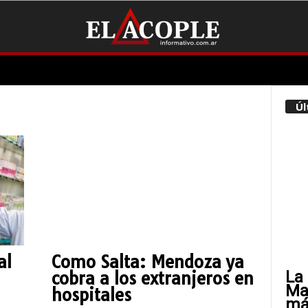
Úl
al
Como Salta: Mendoza ya
La 
cobra a los extranjeros en
Mat
hospitales
más