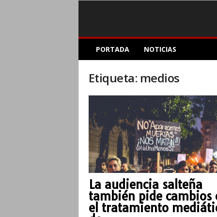
E
PORTADA
NOTICIAS
l
A
c
Etiqueta: medios
o
p
l
e
I
n
f
o
r
m
La audiencia salteña
a
también pide cambios 
t
i
el tratamiento mediáti
v