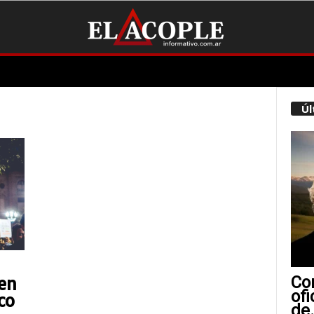
Úl
Con
en
ofi
co
de.