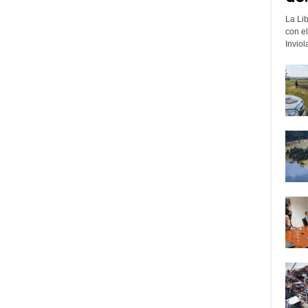
La Li
con e
Inviol