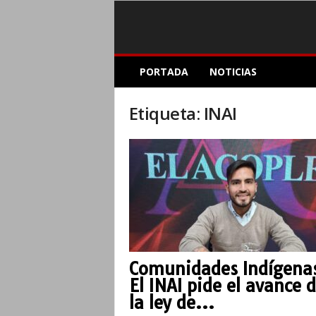
E
PORTADA
NOTICIAS
l
A
c
Etiqueta: INAI
o
p
l
e
I
n
f
o
r
m
Comunidades Indígena
a
El INAI pide el avance 
t
i
la ley de...
v