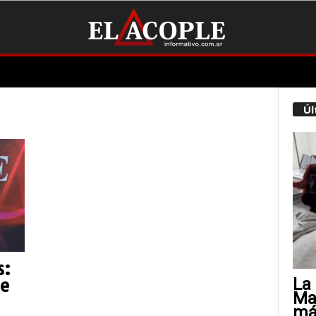
Úl
s:
La 
de
Mat
más