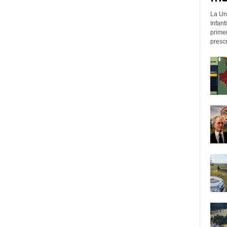
La Un
Infant
prime
prescr