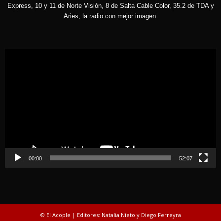
Express, 10 y 11 de Norte Visión, 8 de Salta Cable Color, 35.2 de TDA y
Aries, la radio con mejor imagen.
Reproductor
de
vídeo
00:00
52:07
© El Acople | Editores: Natalia Nieto y Diego Ferreyra