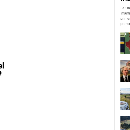
La Un
Infant
prime
prescr
el
e