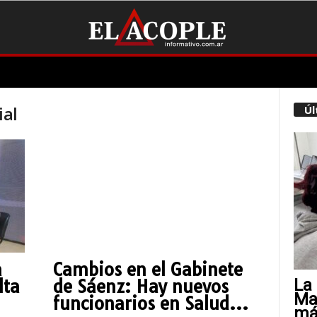
ial
Úl
a
Cambios en el Gabinete
La 
lta
de Sáenz: Hay nuevos
Mat
funcionarios en Salud...
más