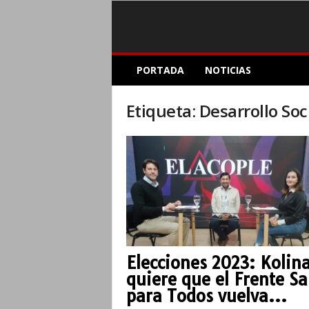
E
PORTADA
NOTICIAS
l
A
c
Etiqueta: Desarrollo Soc
o
p
l
e
I
n
f
o
r
m
Elecciones 2023: Kolin
a
quiere que el Frente Sa
t
i
para Todos vuelva...
v