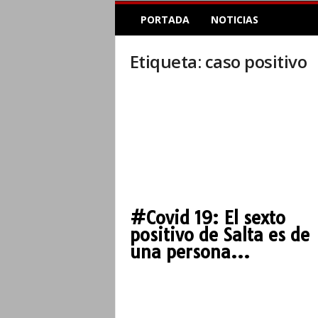
E
PORTADA
NOTICIAS
l
A
c
Etiqueta: caso positivo
o
p
l
e
I
n
f
o
r
m
#Covid 19: El sexto
a
positivo de Salta es de
t
i
una persona...
v
o