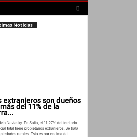
timas Noticias
s extranjeros son dueños
 más del 11% de la
rra...
lvia Noviasky En Salta, el 11.27% del territorio
cial total tiene propietarios extranjeros. Se trata
opiedades rurales. Esto es por encima del