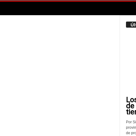
Úl
Lo
de
tie
Por Si
provin
de pr