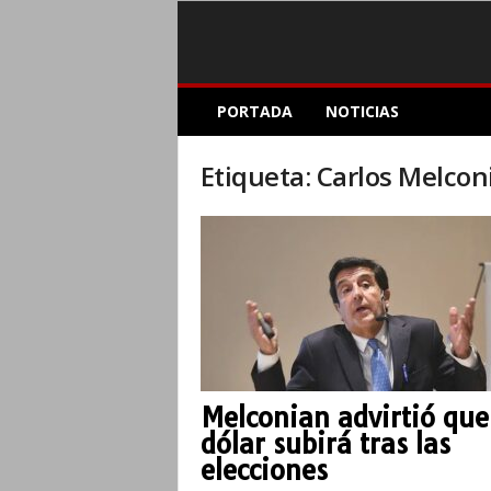
E
PORTADA
NOTICIAS
l
A
c
Etiqueta: Carlos Melcon
o
p
l
e
I
n
f
o
r
m
Melconian advirtió que
a
dólar subirá tras las
t
i
elecciones
v