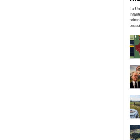
La Un
Infant
prime
prescr