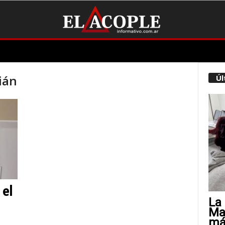
ián
Úl
 el
La 
Mat
más