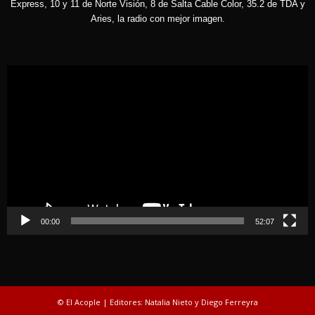
Express, 10 y 11 de Norte Visión, 8 de Salta Cable Color, 35.2 de TDA y
Aries, la radio con mejor imagen.
Reproductor
de
vídeo
00:00
52:07
© El Acople | Editores: Natalia Nieto y Diego Ferreyra