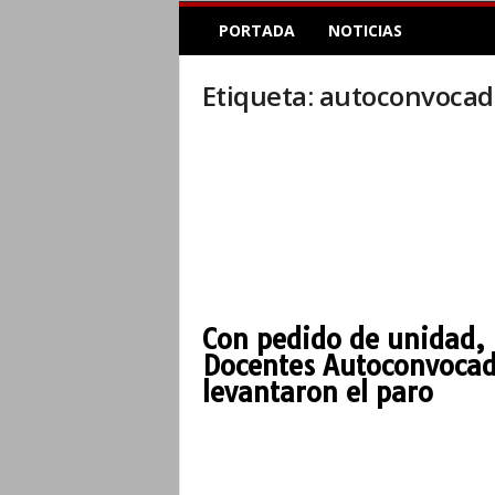
E
PORTADA
NOTICIAS
l
A
c
Etiqueta: autoconvocad
o
p
l
e
I
n
f
o
r
m
Con pedido de unidad,
a
Docentes Autoconvoca
t
i
levantaron el paro
v
o