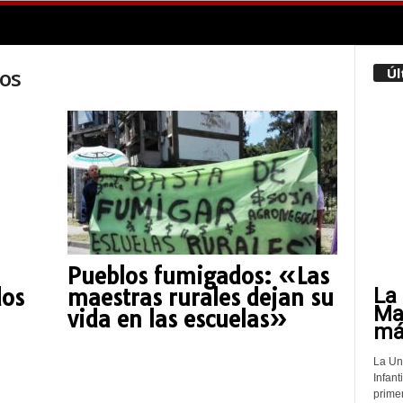
os
Úl
Pueblos fumigados: «Las
La 
dos
maestras rurales dejan su
Mat
vida en las escuelas»
más
La Un
Infant
prime