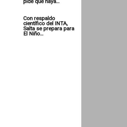
pide que haya...
Con respaldo
científico del INTA,
Salta se prepara para
El Niño...