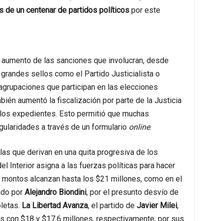
s de un centenar de partidos políticos
por este
l aumento de las sanciones que involucran, desde
grandes sellos como el Partido Justicialista o
agrupaciones que participan en las elecciones
ién aumentó la fiscalización por parte de la Justicia
de los expedientes. Esto permitió que muchas
egularidades a través de un formulario
online
.
as que derivan en una quita progresiva de los
el Interior asigna a las fuerzas políticas para hacer
s montos alcanzan hasta los $21 millones, como en el
rado por
Alejandro Biondini
, por el presunto desvío de
oletas.
La Libertad Avanza
, el partido de
Javier Milei
,
 con $18 y $17,6 millones, respectivamente, por sus