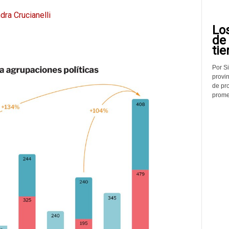
dra Crucianelli
Lo
de
tie
Por Si
provin
de pr
promed