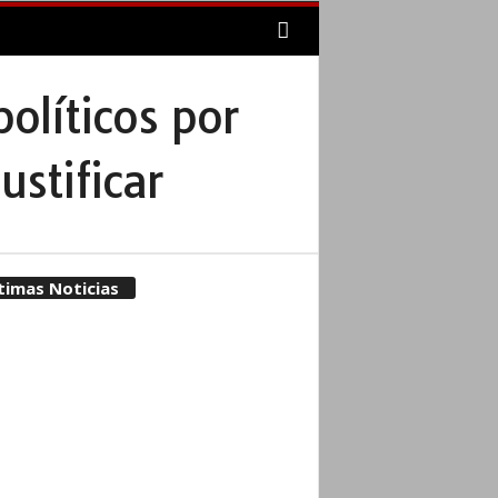
políticos por
stificar
timas Noticias