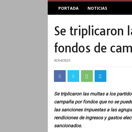
E
PORTADA
NOTICIAS
l
A
c
Se triplicaron 
o
p
l
fondos de cam
e
I
n
30/04/2023
f
o
r
m
a
Se triplicaron las multas a los partid
t
campaña por fondos que no se pueden
i
v
las sanciones impuestas a las agrupac
o
rendiciones de ingresos y gastos elec
sancionados.