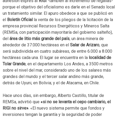
adhesión exprés al
RIGI
-también al incremento de regalías-
porque el objetivo del oficialismo es darle en el Senado local
un tratamiento similar. El apuro obedece a que se publicó en
el
Boletín Oficial
la venta de los pliegos de la licitación de la
empresa provincial Recursos Energéticos y Mineros Salta
(REMSa, con participación mayoritaría del gobierno salteño),
del
área de litio más grande del país
, un área minera de
alrededor de 37.000 hectáreas en el
Salar de Arizaro
, que
será subdividida en cuatro subáreas, de entre 6.000 a 8.000
hectáreas cada una. El lugar se encuentra en la
localidad de
Tolar Grande
, en el departamento Los Andes, a 3500 metros
sobre el nivel del mar, considerado uno de los salares más
grandes del mundo y el tercer salar andino más grande,
detrás de Uyuni, en Bolivia; y el de Atacama, en Chile.
Hace unos días, sin embargo, Alberto Castillo, titular de
REMSa, advirtió que
«si no se levanta el cepo cambiario, el
RIGI no sirve»
. «El nuevo sistema permite que fondos y
inversiones tengan la garantía y la seguridad de poder