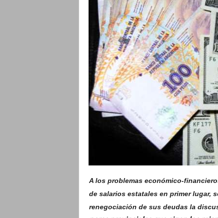
o
A los problemas económico-financieros
de salarios estatales en primer lugar, 
renegociación de sus deudas la discus