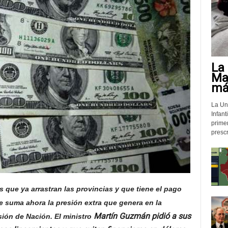
La 
Mat
más
La Un
Infant
prime
prescr
 que ya arrastran las provincias y que tiene el pago
se suma ahora la presión extra que genera en la
Martín Guzmán pidió a sus
ión de Nación. El ministro