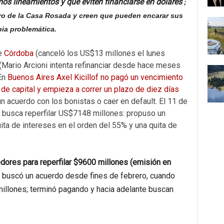
mos lineamientos y que eviten financiarse en dólares
;
ro de la Casa Rosada y creen que pueden encarar sus
pia problemática.
de
Córdoba
(canceló los US$13 millones el lunes
(Mario Arcioni intenta refinanciar desde hace meses
.En
Buenos Aires
Axel Kicillof
no pagó un vencimiento
e capital y empieza a correr un plazo de diez días
 un acuerdo con los bonistas o caer en default. El 11 de
r busca reperfilar US$7148 millones: propuso un
ita de intereses en el orden del 55% y una quita de
ores para reperfilar $9600 millones (emisión en
a
buscó un acuerdo desde fines de febrero, cuando
millones; terminó pagando y hacia adelante buscan