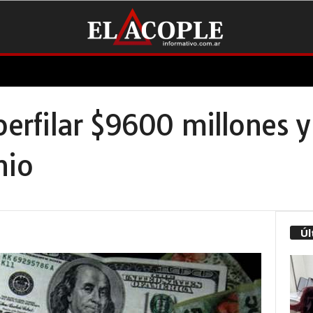
eperfilar $9600 millones 
nio
Úl