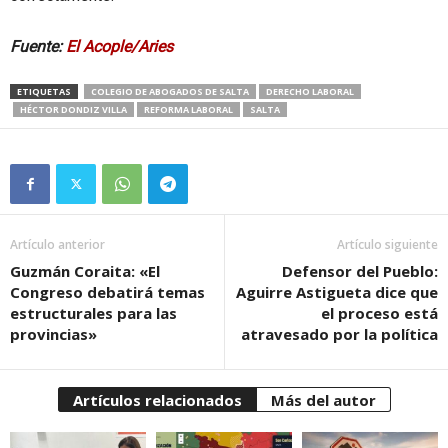
Fuente:
El Acople/Aries
ETIQUETAS
COLEGIO DE ABOGADOS DE SALTA
DERECHO LABORAL
HÉCTOR DONDIZ VILLA
REFORMA LABORAL
SALTA
Artículo anterior
Artículo siguiente
Guzmán Coraita: «El
Defensor del Pueblo:
Congreso debatirá temas
Aguirre Astigueta dice que
estructurales para las
el proceso está
provincias»
atravesado por la política
Artículos relacionados
Más del autor