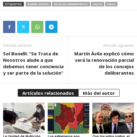
ETIQUETAS
DANIEL HOYOS
NICOLÁS INNAMORATO
SALTA
UNSA
Artículo anterior
Artículo siguiente
Sol Bonelli: “Se Trata de
Martín Ávila explicó cómo
Nosotros alude a que
será la renovación parcial
debemos tener conciencia
de los concejos
y ser parte de la solución”
deliberantes
Artículos relacionados
Más del autor
La Unidad de Nutrición
Los extranjeros son
Con los votos justos, el