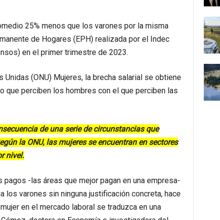
promedio 25% menos que los varones por la misma
rmanente de Hogares (EPH) realizada por el Indec
ensos) en el primer trimestre de 2023.
 Unidas (ONU) Mujeres, la brecha salarial se obtiene
edio que perciben los hombres con el que perciben las
nsecuencia de una serie de circunstancias que
Según la ONU, las mujeres se encuentran en sectores
 nivel.
s pagos -las áreas que mejor pagan en una empresa-
a los varones sin ninguna justificación concreta, hace
mujer en el mercado laboral se traduzca en una