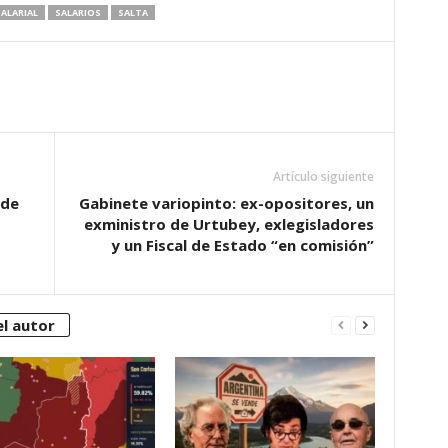
ALARIAL
SALARIOS
SALTA
Artículo siguiente
 de
Gabinete variopinto: ex-opositores, un
exministro de Urtubey, exlegisladores
y un Fiscal de Estado “en comisión”
l autor