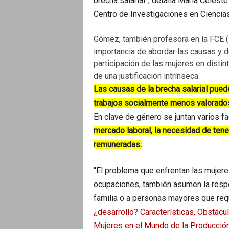
brecha salarial”, detalla María Celes
Centro de Investigaciones en Cienci
Gómez, también profesora en la FCE (
importancia de abordar las causas y d
participación de las mujeres en disti
de una justificación intrínseca.
Las causas de la brecha salarial pued
trabajos socialmente menos valorados
En clave de género se juntan varios f
mercado laboral, la necesidad de tener
remuneradas.
“El problema que enfrentan las mujer
ocupaciones, también asumen la respo
familia o a personas mayores que requ
¿desarrollo? Características, Obstácul
Mujeres en el Mundo de la Producció