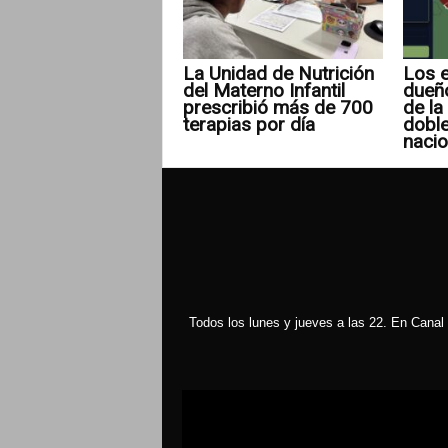
La Unidad de Nutrición
Los e
del Materno Infantil
dueñ
prescribió más de 700
de la 
terapias por día
doble
nacio
Todos los lunes y jueves a las 22. En Canal 
Reproductor
de
vídeo