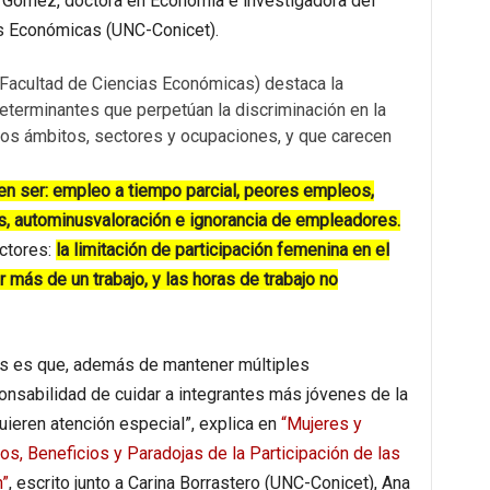
te Gómez, doctora en Economía e investigadora del
as Económicas (UNC-Conicet).
Facultad de Ciencias Económicas) destaca la
eterminantes que perpetúan la discriminación en la
ntos ámbitos, sectores y ocupaciones, y que carecen
en ser: empleo a tiempo parcial, peores empleos,
, autominusvaloración e ignorancia de empleadores.
actores:
la limitación de participación femenina en el
 más de un trabajo, y las horas de trabajo no
es es que, además de mantener múltiples
nsabilidad de cuidar a integrantes más jóvenes de la
ieren atención especial”, explica en
“Mujeres y
os, Beneficios y Paradojas de la Participación de las
n”
, escrito junto a Carina Borrastero (UNC-Conicet), Ana