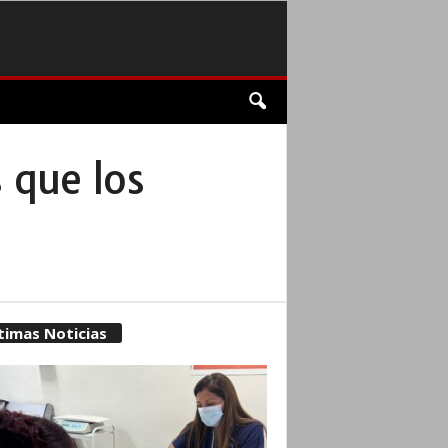
 que los
timas Noticias