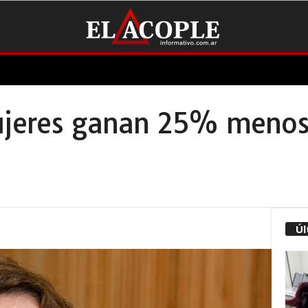
ujeres ganan 25% menos
Úl