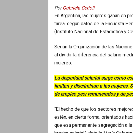
Por
Gabriela Cerioli
En Argentina, las mujeres ganan en 
tarea, según datos de la Encuesta Pe
(Instituto Nacional de Estadística y C
Según la Organización de las Naciones
al dividir la diferencia del salario m
mujeres.
La disparidad salarial surge como co
limitan y discriminan a las mujeres. 
de empleo peor remunerados y de peor
“El hecho de que los sectores mejore
estén, en cierta forma, orientados haci
que esa permanente segregación a la 