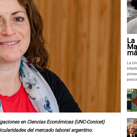
La 
Mat
más
La Un
Infant
prime
prescr
tigaciones en Ciencias Económicas (UNC-Conicet)
icularidades del mercado laboral argentino.