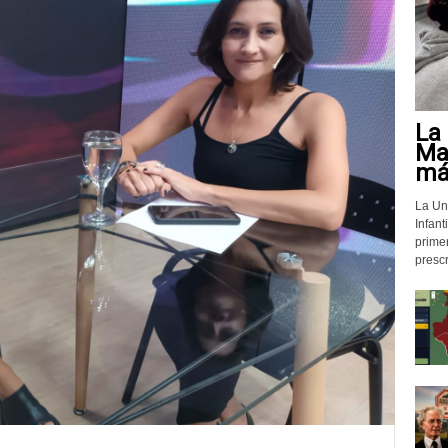
La 
Mat
más
La Un
Infant
prime
prescr