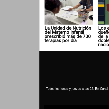
La Unidad de Nutrición
Los e
del Materno Infantil
dueñ
prescribió más de 700
de la 
terapias por día
doble
nacio
Todos los lunes y jueves a las 22. En Canal 
Reproductor