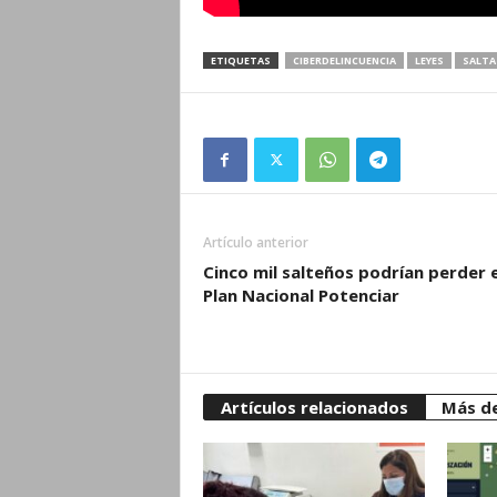
ETIQUETAS
CIBERDELINCUENCIA
LEYES
SALTA
Artículo anterior
Cinco mil salteños podrían perder e
Plan Nacional Potenciar
Artículos relacionados
Más de