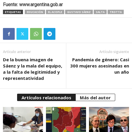
Fuente: www.argentina.gob.ar
ETIQUETAS
EDUCACIÓN
EL ACOPLE
GUSTAVO SÁENZ
SALTA
TROTTA
Artículo anterior
Artículo siguiente
De la buena imagen de
Pandemia de género: Casi
Sáenz y la mala del equipo,
300 mujeres asesinadas en
a la falta de legitimidad y
un año
representatividad
Artículos relacionados
Más del autor