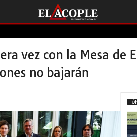
mera vez con la Mesa de En
iones no bajarán
Úl