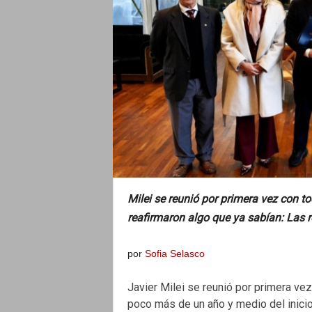
o
Milei se reunió por primera vez con t
reafirmaron algo que ya sabían: Las r
por
Sofia Selasco
Javier Milei se reunió por primera ve
poco más de un año y medio del inicio