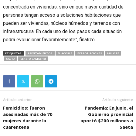
concentrada en viviendas, sino en que mayor cantidad de
personas tengan acceso a soluciones habitaciones que
pueden ser viviendas, núcleos húmedos y terrenos con
infraestructura. En cada uno de los pasos cada situación
podrá evolucionar favorablemente”, finalizó.
ETIQUETAS
ASENTAMIENTOS
EL ACOPLE
EXPROPIACIONES
MI LOTE
SALTA
SERGIO CAMACHO
Artículo anterior
Artículo siguiente
Femicidios: fueron
Pandemia: En junio, el
asesinadas más de 70
Gobierno provincial
mujeres durante la
aportó $200 millones a
cuarentena
Saeta