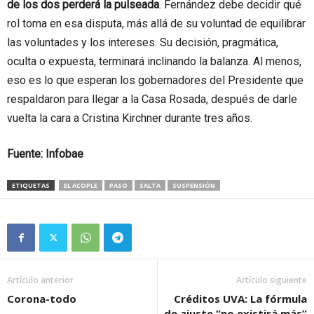
de los dos perderá la pulseada
. Fernández debe decidir qué
rol toma en esa disputa, más allá de su voluntad de equilibrar
las voluntades y los intereses. Su decisión, pragmática,
oculta o expuesta, terminará inclinando la balanza. Al menos,
eso es lo que esperan los gobernadores del Presidente que
respaldaron para llegar a la Casa Rosada, después de darle
vuelta la cara a Cristina Kirchner durante tres años.
Fuente: Infobae
ETIQUETAS
EL ACOPLE
PASO
SALTA
SUSPENSIÓN
Artículo anterior
Artículo siguiente
Corona-todo
Créditos UVA: La fórmula
de ajuste “no existirá más”