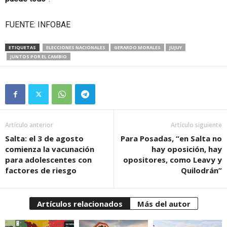
FUENTE: INFOBAE
ETIQUETAS
ELECCIONES NACIONALES
GERARDO MORALES
JUJUY
JUNTOS POR EL CAMBIO
Artículo anterior
Artículo siguiente
Salta: el 3 de agosto
Para Posadas, “en Salta no
comienza la vacunación
hay oposición, hay
para adolescentes con
opositores, como Leavy y
factores de riesgo
Quilodrán”
Artículos relacionados
Más del autor