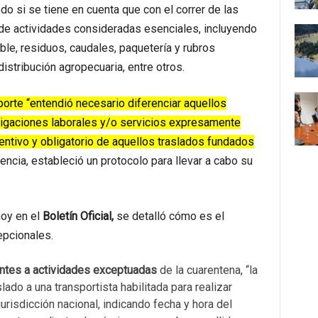
do si se tiene en cuenta que con el correr de las
de actividades consideradas esenciales, incluyendo
ble, residuos, caudales, paquetería y rubros
distribución agropecuaria, entre otros.
porte “entendió necesario diferenciar aquellos
bligaciones laborales y/o servicios expresamente
ventivo y obligatorio de aquellos traslados fundados
ncia, estableció un protocolo para llevar a cabo su
oy en el
Boletín Oficial,
se detalló cómo es el
epcionales.
ntes a actividades exceptuadas
de la cuarentena, “la
lado a una transportista habilitada para realizar
urisdicción nacional, indicando fecha y hora del