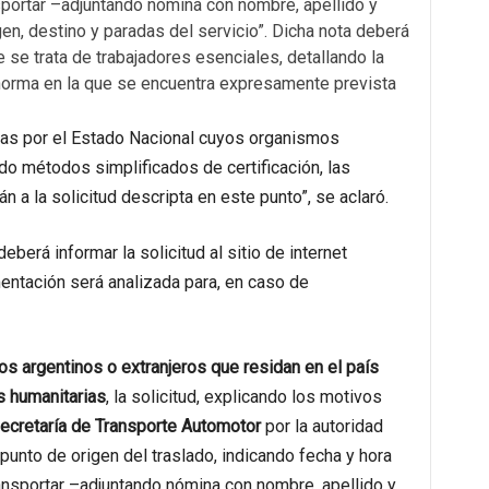
sportar –adjuntando nómina con nombre, apellido y
en, destino y paradas del servicio”. Dicha nota deberá
 se trata de trabajadores esenciales, detallando la
 norma en la que se encuentra expresamente prevista
adas por el Estado Nacional cuyos organismos
o métodos simplificados de certificación, las
n a la solicitud descripta en este punto”, se aclaró.
berá informar la solicitud al sitio de internet
entación será analizada para, en caso de
s argentinos o extranjeros que residan en el país
s humanitarias
, la solicitud, explicando los motivos
ecretaría de Transporte Automotor
por la autoridad
punto de origen del traslado, indicando fecha y hora
ansportar –adjuntando nómina con nombre, apellido y