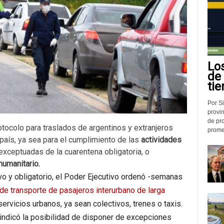
Lo
de
tie
Por Si
provin
de pr
otocolo para traslados de argentinos y extranjeros
promed
país, ya sea para el cumplimiento de las
actividades
xceptuadas de la cuarentena obligatoria, o
humanitario.
ivo y obligatorio, el Poder Ejecutivo ordenó -semanas
de transporte de pasajeros interurbano de larga
servicios urbanos, ya sean colectivos, trenes o taxis.
 indicó la posibilidad de disponer de excepciones