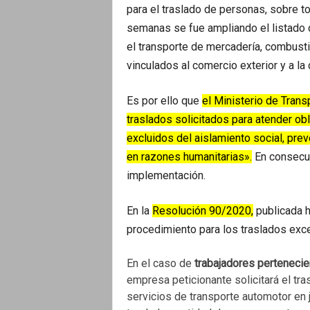
para el traslado de personas, sobre to
semanas se fue ampliando el listado 
el transporte de mercadería, combusti
vinculados al comercio exterior y a la 
Es por ello que
el Ministerio de Trans
traslados solicitados para atender o
excluidos del aislamiento social, pre
en razones humanitarias».
En consecue
implementación.
En la
Resolución 90/2020,
publicada h
procedimiento para los traslados exc
En el caso de
trabajadores pertenecie
empresa peticionante solicitará el tras
servicios de transporte automotor en j