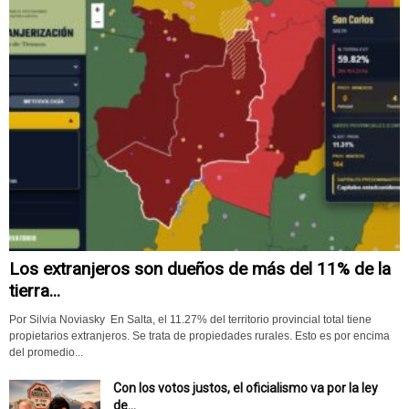
Los extranjeros son dueños de más del 11% de la
tierra...
Por Silvia Noviasky En Salta, el 11.27% del territorio provincial total tiene
propietarios extranjeros. Se trata de propiedades rurales. Esto es por encima
del promedio...
Con los votos justos, el oficialismo va por la ley
de...