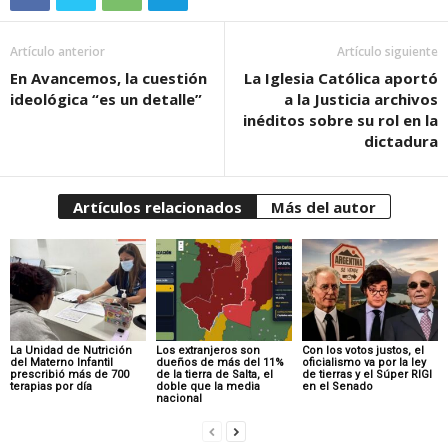
Artículo anterior
Artículo siguiente
En Avancemos, la cuestión
La Iglesia Católica aportó
ideológica “es un detalle”
a la Justicia archivos
inéditos sobre su rol en la
dictadura
Artículos relacionados
Más del autor
La Unidad de Nutrición
Los extranjeros son
Con los votos justos, el
del Materno Infantil
dueños de más del 11%
oficialismo va por la ley
prescribió más de 700
de la tierra de Salta, el
de tierras y el Súper RIGI
terapias por día
doble que la media
en el Senado
nacional