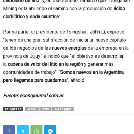
carbonato de litio
” y, en ese sentido, remarcó que “Tsingshan
Mining está abriendo el camino con la producción de
ácido
clorhídrico y soda caustica
”.
Por su parte, el presidente de Tsingshan,
John Li
, expresó:
“tenemos una gran satisfacción de iniciar un nuevo capítulo
de los negocios de las
nuevas energías
de la empresa en la
provincia de Jujuy” e indicó que “el objetivo es desarrollar
la
cadena de valor del litio en la región
y generar más
oportunidades de trabajo”. “
Somos nuevos en la Argentina,
pero llegamos para quedarnos
”, añadió.
Fuente: econojournal.com.ar
ETIQUETAS
ACERO
LITIO
SALTA JUJUY