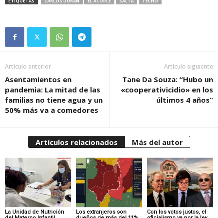
ETIQUETAS
CARLOS DURÁN
EL ACOPLE
SALTA
TECHO
Artículo anterior
Artículo siguiente
Asentamientos en
Tane Da Souza: “Hubo un
pandemia: La mitad de las
«cooperativicidio» en los
familias no tiene agua y un
últimos 4 años”
50% más va a comedores
Artículos relacionados
Más del autor
La Unidad de Nutrición
Los extranjeros son
Con los votos justos, el
del Materno Infantil
dueños de más del 11%
oficialismo va por la ley