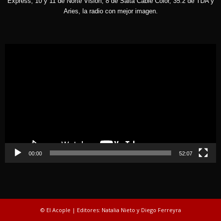
Express, 10 y 11 de Norte Visión, 8 de Salta Cable Color, 35.2 de TDA y
Aries, la radio con mejor imagen.
Reproductor
de
vídeo
00:00
52:07
© El Acople | Editores: Natalia Nieto y Diego Ferreyra