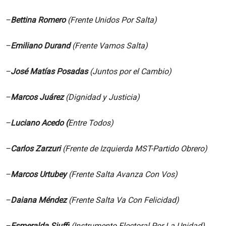
–
Bettina Romero
(Frente Unidos Por Salta)
–
Emiliano Durand
(Frente Vamos Salta)
–
José Matías Posadas
(Juntos por el Cambio)
–
Marcos Juárez
(Dignidad y Justicia)
–
Luciano Acedo (
Entre Todos)
–
Carlos Zarzuri
(Frente de Izquierda MST-Partido Obrero)
–
Marcos Urtubey
(Frente Salta Avanza Con Vos)
–
Daiana Méndez
(Frente Salta Va Con Felicidad)
–
Esmeralda Siuffi
(Instrumento Electoral Por La Unidad)