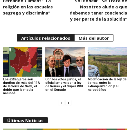
Fernando Climent: “La
Sol Bonelli: “Se Trata de
religión en las escuelas
Nosotros alude a que
segrega y discrimina”
debemos tener conciencia
y ser parte de la solución”
Artículos relacionados
Más del autor
Los extranjeros son
Con los votos justos, el
Modificación de la ley de
dueños de más del 11%
oficialismo va por la ley
tierras: entre la
de la tierra de Salta, el
de tierras y el Súper RIGI
extranjerización y el
doble que la media
en el Senado
narcotráfico
nacional
Últimas Noticias