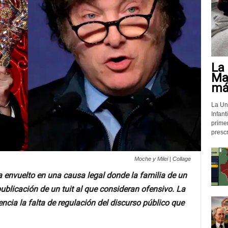
La 
Mat
más
La Un
Infant
prime
prescr
Moche y Milei | Collage
ra envuelto en una causa legal donde la familia de un
ublicación de un tuit al que consideran ofensivo. La
cia la falta de regulación del discurso público que