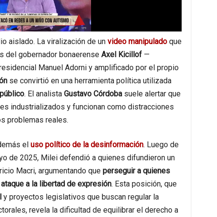
o aislado. La viralización de un
video manipulado
que
as del gobernador bonaerense
Axel Kicillof
—
residencial Manuel Adorni y amplificado por el propio
ón
se convirtió en una herramienta política utilizada
 público
. El analista
Gustavo Córdoba
suele alertar que
eles industrializados y funcionan como distracciones
os problemas reales.
además el
uso político de la desinformación
. Luego de
yo de 2025, Milei defendió a quienes difundieron un
ricio Macri, argumentando que
perseguir a quienes
ataque a la libertad de expresión
. Esta posición, que
l
y proyectos legislativos que buscan regular la
torales, revela la dificultad de equilibrar el derecho a