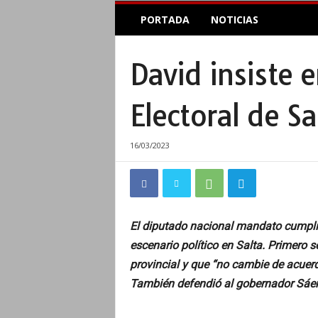
E
PORTADA
NOTICIAS
l
A
c
David insiste 
o
p
l
Electoral de Sa
e
I
n
16/03/2023
f
o
r
m
a
El diputado nacional mandato cumplid
t
escenario político en Salta. Primero 
i
v
provincial y que “no cambie de acuerdo
o
También defendió al gobernador Sáenz 