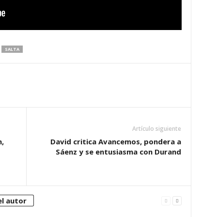
SALTA
Artículo siguiente
,
David critica Avancemos, pondera a
Sáenz y se entusiasma con Durand
l autor