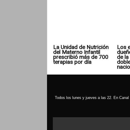
La Unidad de Nutrición
Los e
del Materno Infantil
dueñ
prescribió más de 700
de la 
terapias por día
doble
nacio
Todos los lunes y jueves a las 22. En Canal 