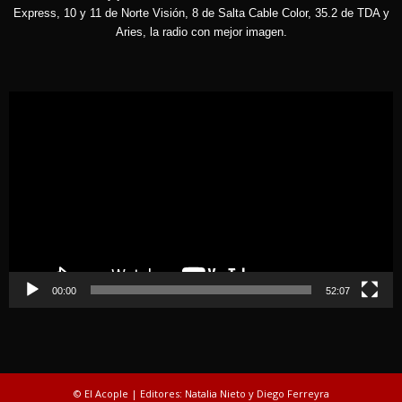
Express, 10 y 11 de Norte Visión, 8 de Salta Cable Color, 35.2 de TDA y
Aries, la radio con mejor imagen.
Reproductor
de
vídeo
00:00
52:07
© El Acople | Editores: Natalia Nieto y Diego Ferreyra