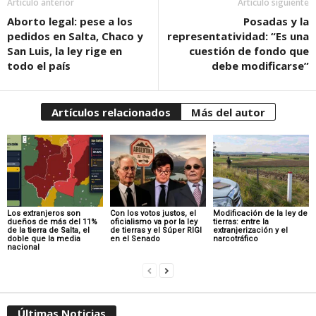
Artículo anterior
Artículo siguiente
Aborto legal: pese a los
Posadas y la
pedidos en Salta, Chaco y
representatividad: “Es una
San Luis, la ley rige en
cuestión de fondo que
todo el país
debe modificarse”
Artículos relacionados
Más del autor
Los extranjeros son
Con los votos justos, el
Modificación de la ley de
dueños de más del 11%
oficialismo va por la ley
tierras: entre la
de la tierra de Salta, el
de tierras y el Súper RIGI
extranjerización y el
doble que la media
en el Senado
narcotráfico
nacional
Últimas Noticias