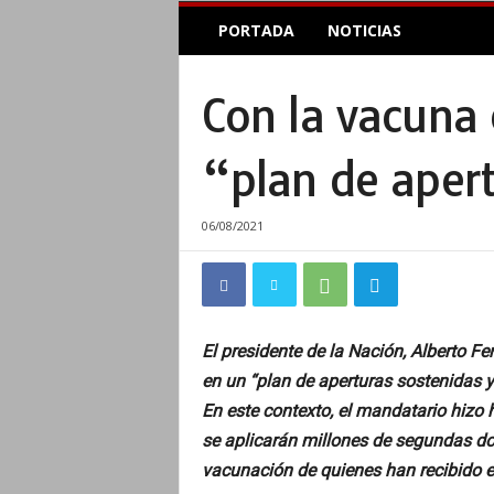
E
PORTADA
NOTICIAS
l
A
c
Con la vacuna 
o
p
l
“plan de apert
e
I
n
06/08/2021
f
o
r
m
a
El presidente de la Nación, Alberto F
t
en un “plan de aperturas sostenidas y
i
v
En este contexto, el mandatario hizo
o
se aplicarán millones de segundas do
vacunación de quienes han recibido e