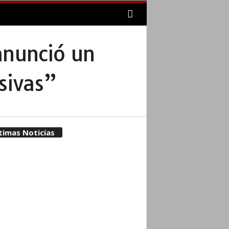
anunció un
sivas”
timas Noticias