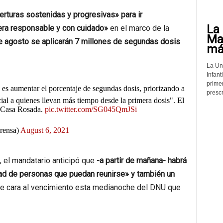
erturas sostenidas y progresivas» para ir
La 
era responsable y con cuidado»
en el marco de la
Mat
e agosto se aplicarán 7 millones de segundas dosis
más
La Un
Infant
prime
 es aumentar el porcentaje de segundas dosis, priorizando a
prescr
ial a quienes llevan más tiempo desde la primera dosis". El
 Casa Rosada.
pic.twitter.com/SG045QmJSi
rensa)
August 6, 2021
, el mandatario anticipó que
-a partir de mañana- habrá
dad de personas que puedan reunirse» y también un
de cara al vencimiento esta medianoche del DNU que