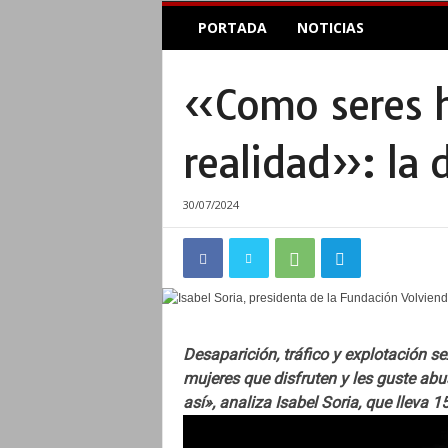
E
PORTADA
NOTICIAS
l
A
c
«Como seres 
o
p
l
realidad»: la 
e
I
n
30/07/2024
f
o
r
m
a
t
i
Desaparición, tráfico y explotación 
v
mujeres que disfruten y les guste a
o
así», analiza Isabel Soria, que lleva 