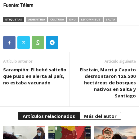
Fuente: Télam
ETIQUETAS
ARGENTINA
CULTURA
DNU
LEY ÓMNIBUS
SALTA
Artículo anterior
Artículo siguiente
Sarampión: El bebé salteño
Elsztain, Macri y Caputo
que puso en alerta al país,
desmontaron 126.500
no estaba vacunado
hectáreas de bosques
nativos en Salta y
Santiago
Artículos relacionados
Más del autor