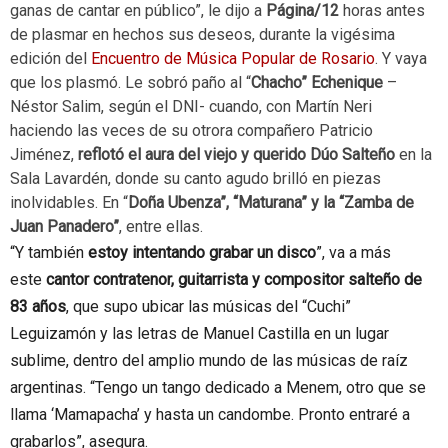
ganas de cantar en público”, le dijo a
Página/12
horas antes
de plasmar en hechos sus deseos, durante la vigésima
edición del
Encuentro de Música Popular de Rosario
. Y vaya
que los plasmó. Le sobró paño al “
Chacho” Echenique
–
Néstor Salim, según el DNI- cuando, con Martín Neri
haciendo las veces de su otrora compañero Patricio
Jiménez,
reflotó el aura del viejo y querido Dúo Salteño
en la
Sala Lavardén, donde su canto agudo brilló en piezas
inolvidables. En “
Doña Ubenza”, “Maturana” y la “Zamba de
Juan Panadero”
, entre ellas.
“Y también
estoy intentando grabar un disco
”, va a más
este
cantor contratenor, guitarrista y compositor salteño de
83 años
, que supo ubicar las músicas del “Cuchi”
Leguizamón y las letras de Manuel Castilla en un lugar
sublime, dentro del amplio mundo de las músicas de raíz
argentinas. “Tengo un tango dedicado a Menem, otro que se
llama ‘Mamapacha’ y hasta un candombe. Pronto entraré a
grabarlos”, asegura.