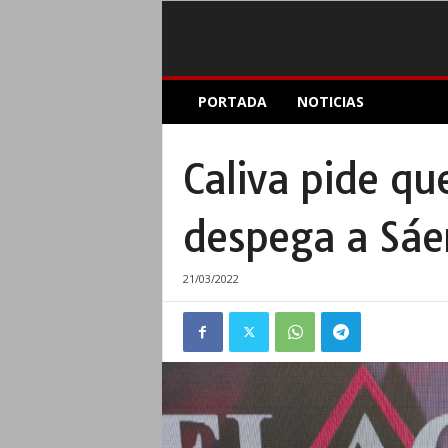
E
PORTADA
NOTICIAS
l
A
c
Caliva pide qu
o
p
l
despega a Sáe
e
I
n
21/03/2022
f
o
r
m
a
t
i
v