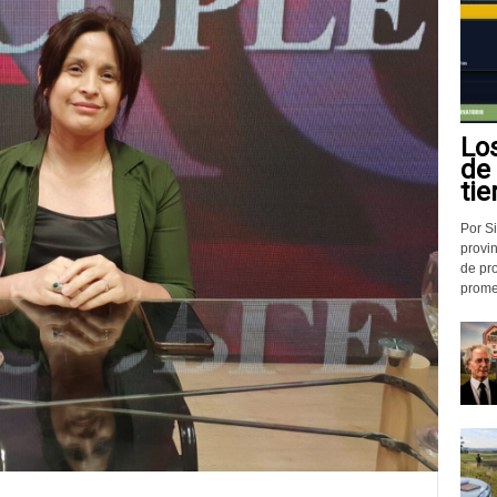
Lo
de
tie
Por Si
provin
de pr
promed