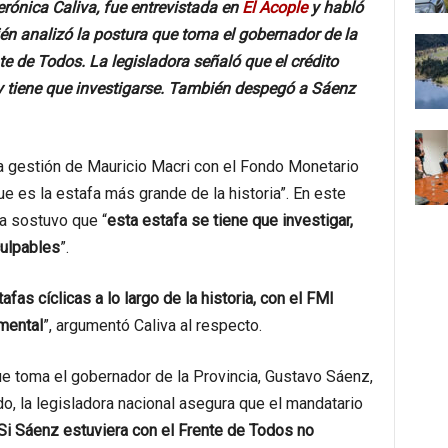
erónica Caliva, fue entrevistada en
El Acople
y habló
én analizó la postura que toma el gobernador de la
te de Todos. La legisladora señaló que el crédito
y tiene que investigarse. También despegó a Sáenz
 la gestión de Mauricio Macri con el Fondo Monetario
ue es la estafa más grande de la historia”. En este
ta sostuvo que “
esta estafa se tiene que investigar,
culpables
”.
fas cíclicas a lo largo de la historia, con el FMI
mental
”, argumentó Caliva al respecto.
 que toma el gobernador de la Provincia, Gustavo Sáenz,
o, la legisladora nacional asegura que el mandatario
Si Sáenz estuviera con el Frente de Todos no