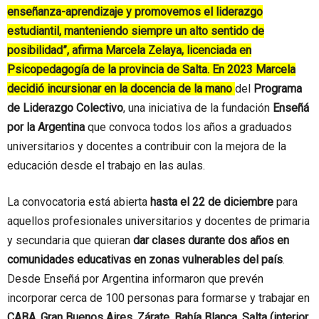
enseñanza-aprendizaje y promovemos el liderazgo
estudiantil, manteniendo siempre un alto sentido de
posibilidad”, afirma Marcela Zelaya, licenciada en
Psicopedagogía de la provincia de Salta. En 2023 Marcela
decidió incursionar en la docencia de la mano
del
Programa
de Liderazgo Colectivo
, una iniciativa de la fundación
Enseñá
por la Argentina
que convoca todos los años a graduados
universitarios y docentes a contribuir con la mejora de la
educación desde el trabajo en las aulas.
La convocatoria está abierta
hasta el 22 de diciembre
para
aquellos profesionales universitarios y docentes de primaria
y secundaria que quieran
dar clases durante dos años en
comunidades educativas en zonas vulnerables del país
.
Desde Enseñá por Argentina informaron que prevén
incorporar cerca de 100 personas para formarse y trabajar en
CABA, Gran Buenos Aires, Zárate, Bahía Blanca, Salta (interior