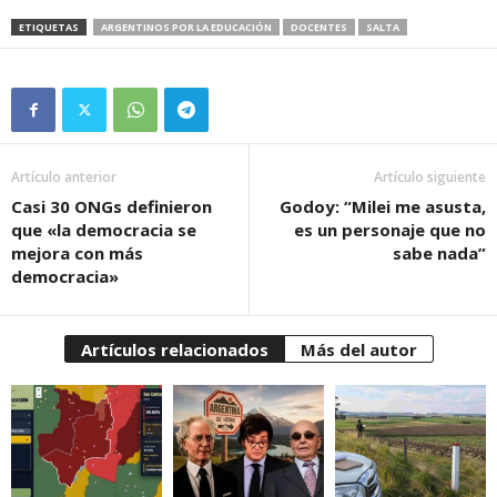
ETIQUETAS
ARGENTINOS POR LA EDUCACIÓN
DOCENTES
SALTA
Artículo anterior
Artículo siguiente
Casi 30 ONGs definieron
Godoy: “Milei me asusta,
que «la democracia se
es un personaje que no
mejora con más
sabe nada”
democracia»
Artículos relacionados
Más del autor