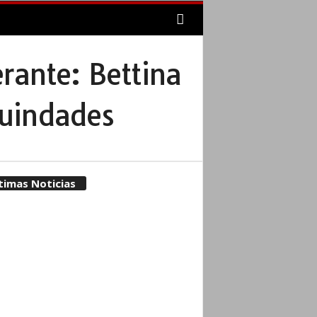
rante: Bettina
quindades
timas Noticias