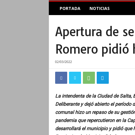
E
PORTADA
NOTICIAS
l
A
c
Apertura de se
o
p
l
Romero pidió 
e
I
n
02/03/2022
f
o
r
m
a
La intendenta de la Ciudad de Salta, 
t
Deliberante y dejó abierto el período 
i
v
comunal hizo un repaso de su gestión 
o
pandemia que repercutieron en la Cap
desarrollará el municipio y pidió qu