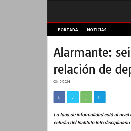
E
PORTADA
NOTICIAS
l
A
c
Alarmante: sei
o
p
l
relación de d
e
I
n
03/10/2024
f
o
r
m
a
La tasa de informalidad está al nivel
t
estudio del Instituto Interdisciplinari
i
v