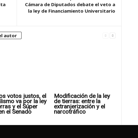
lta
Cámara de Diputados debate el veto a
la ley de Financiamiento Universitario
l autor
os votos justos, el
Modificación de la ley
alismo va por la ley
de tierras: entre la
erras y el Súper
extranjerización y el
en el Senado
narcotráfico