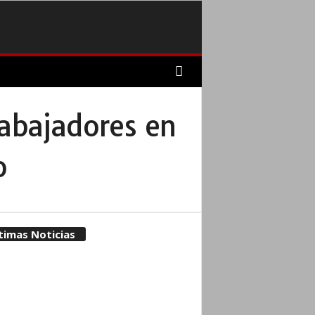
rabajadores en
o
timas Noticias