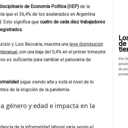
disciplinario de Economía Política (IIEP)
de la
la que el 36,4% de los asalariados en Argentina
. Esto significa que
cuatro de cada diez trabajadores
egistrados.
Lo
de
rizio y Luis Beccaria, muestra una
leve disminución
tie
nteranual
, con una baja del 0,4% en el primer trimestre
Por Si
 no es suficiente para cambiar el panorama de
provin
de pr
promed
ormalidad
sigue siendo alta y está al nivel de lo
tes de la irrupción de la pandemia.
na género y edad e impacta en la
dencia de la informalidad laboral varía según el