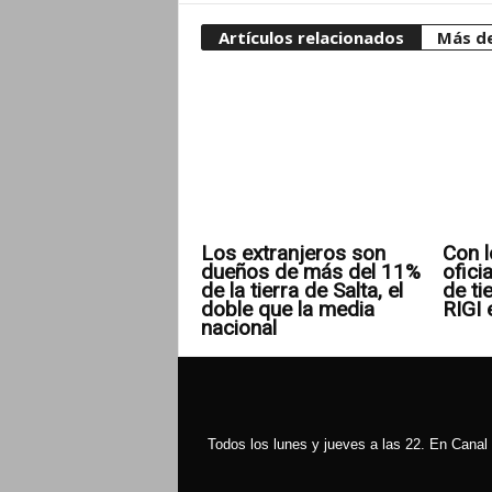
Artículos relacionados
Más de
Los extranjeros son
Con l
dueños de más del 11%
ofici
de la tierra de Salta, el
de ti
doble que la media
RIGI 
nacional
Todos los lunes y jueves a las 22. En Canal 