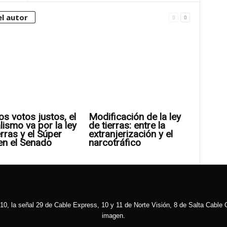
l autor
os votos justos, el
Modificación de la ley
alismo va por la ley
de tierras: entre la
erras y el Súper
extranjerización y el
en el Senado
narcotráfico
10, la señal 29 de Cable Express, 10 y 11 de Norte Visión, 8 de Salta Cable C
imagen.