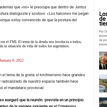
 además que «no» le preocupa que dentro de Juntos
Lo
ostura dialoguista y sostuvo: «Los halcones me pegan
de
orque estoy convencido de que la postura del
tie
Por Si
provin
de pr
con el FMI. El tema de la deuda nos involucra a todos,
promed
da la situación de vida de todos los argentinos.
January 9, 2022
el tema de la grieta: el kirchnerismo hace grandes
y radicalizado de nuestro espacio también hace
mó el mandatario provincial.
es aseguró que la reunión -prevista en un principio
artes de la semana siguiente en el Congreso».