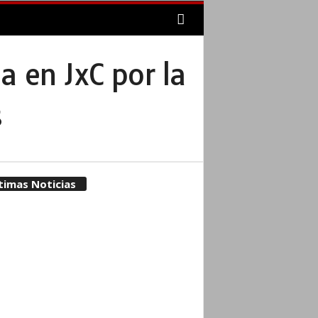
a en JxC por la
s
timas Noticias