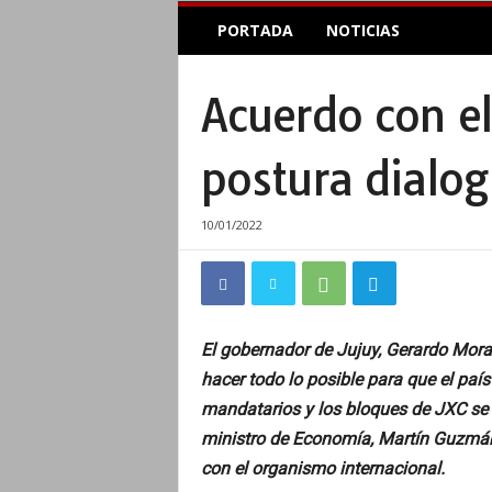
E
PORTADA
NOTICIAS
l
A
c
Acuerdo con el
o
p
l
postura dialog
e
I
n
10/01/2022
f
o
r
m
a
El gobernador de Jujuy, Gerardo Moral
t
hacer todo lo posible para que el paí
i
v
mandatarios y los bloques de JXC se 
o
ministro de Economía, Martín Guzmán,
con el organismo internacional.