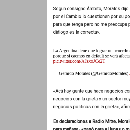
Según consignó Ámbito, Morales dijo
por el Cambio lo cuestionen por su p
para que tenga pero no me preocupa p
diálogo es la correcta».
La Argentina tiene que lograr un acuerdo 
porque si caemos en default se verá afecta
pic.twitter.com/AJzxoJCe2T
— Gerardo Morales (@GerardoMorales)
«Acá hay gente que hace negocios con 
negocios con la grieta y un sector mu
negocios políticos con la grieta», afir
En declaraciones a Radio Mitre, Moral
para mañana- «pasó para el lunes o m