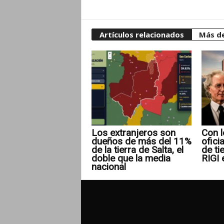
Artículos relacionados
Más de
Los extranjeros son
Con l
dueños de más del 11%
ofici
de la tierra de Salta, el
de ti
doble que la media
RIGI 
nacional