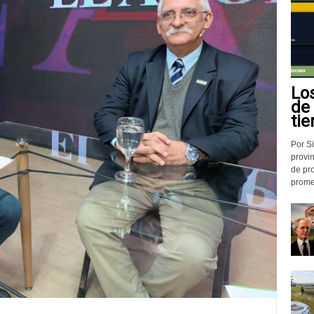
Lo
de
tie
Por Si
provin
de pr
promed