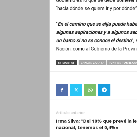
Gobierno es lo que se debe someter a v
“hacia dónde se quiere ir y por dónde”
“
En el camino que se elija puede habe
algunas aspiraciones y a algunos sect
un barco si no se conoce el destino
”,
Nación, como al Gobierno de la Provinc
ETIQUETAS
CARLOS ZAPATA
JUNTOS POR EL CA
Artículo anterior
Irma Silva: “Del 10% que prevé la l
nacional, tenemos el 0,4%»