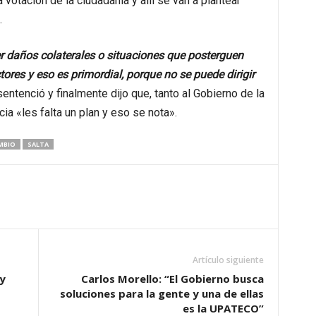
otación de la ciudadanía y allí se van a plantear
.
r daños colaterales o situaciones que posterguen
ores y eso es primordial, porque no se puede dirigir
 sentenció y finalmente dijo que, tanto al Gobierno de la
ia «les falta un plan y eso se nota».
MBIO
SALTA
Artículo siguiente
ey
Carlos Morello: “El Gobierno busca
soluciones para la gente y una de ellas
es la UPATECO”