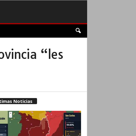
ovincia “les
timas Noticias