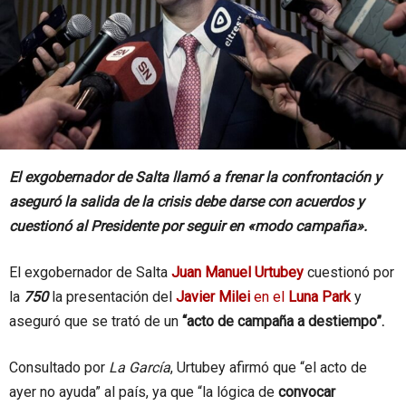
El exgobernador de Salta llamó a frenar la confrontación y
aseguró la salida de la crisis debe darse con acuerdos y
cuestionó al Presidente por seguir en «modo campaña».
El exgobernador de Salta
Juan Manuel Urtubey
cuestionó por
la
750
la presentación del
Javier Milei
en el
Luna Park
y
aseguró que se trató de un
“acto de campaña a destiempo”.
Consultado por
La García
, Urtubey afirmó que “el acto de
ayer no ayuda” al país, ya que “la lógica de
convocar