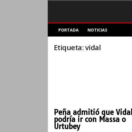
E
PORTADA
NOTICIAS
l
A
c
Etiqueta: vidal
o
p
l
e
I
n
f
o
r
m
Peña admitió que Vida
a
podría ir con Massa o
t
i
Urtubey
v