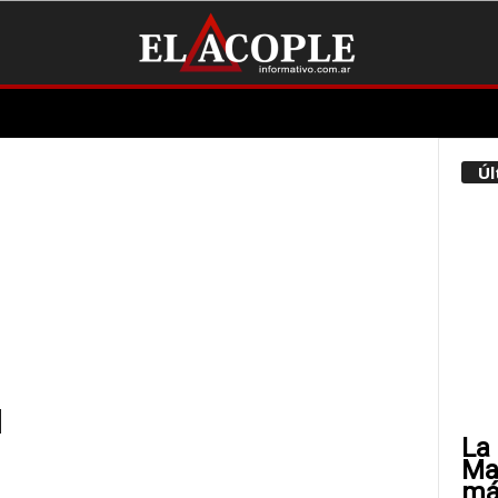
Úl
l
La 
Mat
más